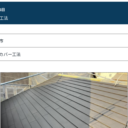
6日
工法
市
カバー工法