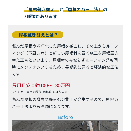
『屋根葺き替え』
と
『屋根カバー工法』
の
2種類があります
屋根葺き替えとは？
傷んだ屋根や老朽化した屋根を撤去し、その上からルーフ
ィング（下葺き材）と新しい屋根材を葺く施工を屋根葺き
替え工事といいます。屋根材のみならずルーフィングも同
時にメンテナンスするため、長期的に見ると経済的な工法
です。
費用目安：約100～180万円
※平米数・屋根の種類（材料）によります
傷んだ屋根の撤去や廃材処分費用が発生するので、屋根カ
バー工法よりも高額になります。
Before